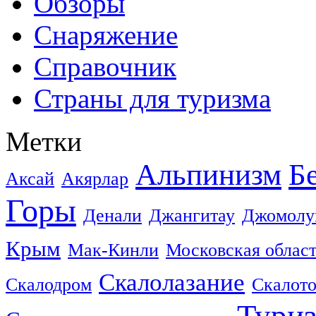
Обзоры
Снаряжение
Справочник
Страны для туризма
Метки
Альпинизм
Б
Аксай
Акярлар
Горы
Денали
Джангитау
Джомолу
Крым
Мак-Кинли
Московская облас
Скалолазание
Скалодром
Скалот