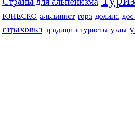
Тури
Страны для альпенизма
ЮНЕСКО
альпинист
гора
долина
дос
страховка
у
традиции
туристы
узлы