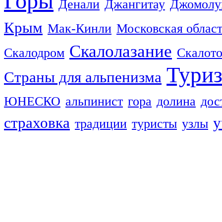
Горы
Денали
Джангитау
Джомолу
Крым
Мак-Кинли
Московская облас
Скалолазание
Скалодром
Скалот
Тури
Страны для альпенизма
ЮНЕСКО
альпинист
гора
долина
дос
страховка
у
традиции
туристы
узлы