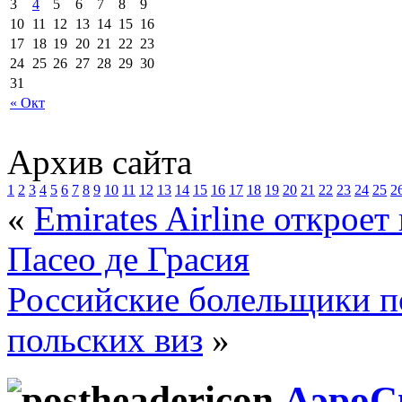
3
4
5
6
7
8
9
10
11
12
13
14
15
16
17
18
19
20
21
22
23
24
25
26
27
28
29
30
31
« Окт
Архив сайта
1
2
3
4
5
6
7
8
9
10
11
12
13
14
15
16
17
18
19
20
21
22
23
24
25
2
«
Emirates Airline открое
Пасео де Грасия
Российские болельщики п
польских виз
»
АэроС