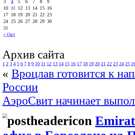
3
4
5
6
7
8
9
10
11
12
13
14
15
16
17
18
19
20
21
22
23
24
25
26
27
28
29
30
31
« Окт
Архив сайта
1
2
3
4
5
6
7
8
9
10
11
12
13
14
15
16
17
18
19
20
21
22
23
24
25
2
«
Вроцлав готовится к на
России
АэроСвит начинает выпол
Emirat