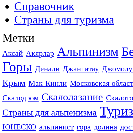
Справочник
Страны для туризма
Метки
Альпинизм
Б
Аксай
Акярлар
Горы
Денали
Джангитау
Джомолу
Крым
Мак-Кинли
Московская облас
Скалолазание
Скалодром
Скалот
Тури
Страны для альпенизма
ЮНЕСКО
альпинист
гора
долина
дос