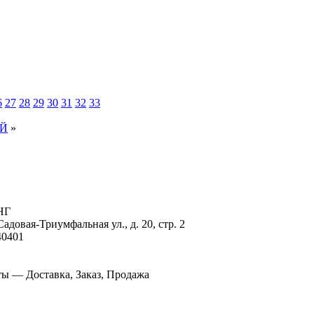
6
27
28
29
30
31
32
33
Й
»
НГ
довая-Триумфальная ул., д. 20, стр. 2
40401
ы — Доставка, Заказ, Продажа