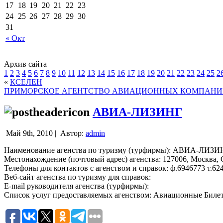
17
18
19
20
21
22
23
24
25
26
27
28
29
30
31
« Окт
Архив сайта
1
2
3
4
5
6
7
8
9
10
11
12
13
14
15
16
17
18
19
20
21
22
23
24
25
2
«
КСЕЛЕН
ПРИМОРСКОЕ АГЕНТСТВО АВИАЦИОННЫХ КОМПАНИ
АВИА-ЛИЗИНГ
Май 9th, 2010 |
Автор:
admin
Наименование агенства по туризму (турфирмы): АВИА-ЛИЗИ
Местонахождение (почтовый адрес) агенства: 127006, Москва, Са
Телефоны для контактов с агенством и справок: ф.6946773 т.62
Веб-сайт агенства по туризму для справок:
E-mail руководителя агенства (турфирмы):
Список услуг предоставляемых агенством: Авиационные Билет