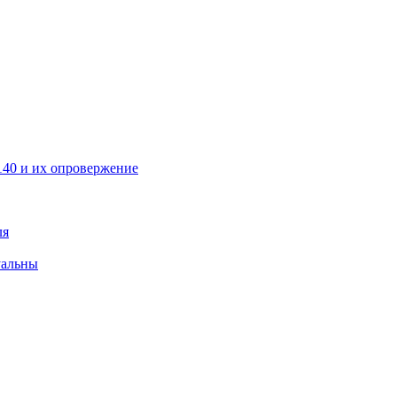
40 и их опровержение
ля
уальны