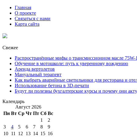
Главная
О проекте
Связаться с нами
Карта сайта
Свежее
Распространённые мифы о трансмиссионном масле 75W-1
Обучение в мотошколе: путь к уверенному вождению
Аренда вертолетов
Мануальный терапевт
Как выбрать аварийные светильники для ресторана и оте
Использование бетона в 3D-печати
Будут ли полезны бухгалтерские курсы и почему они акт
Календарь
Август 2026
Пн
Вт
Ср
Чт
Пт
Сб
Вс
1
2
3
4
5
6
7
8
9
10
11
12
13
14
15
16