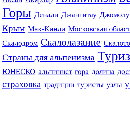
Горы
Денали
Джангитау
Джомолу
Крым
Мак-Кинли
Московская облас
Скалолазание
Скалодром
Скалот
Тури
Страны для альпенизма
ЮНЕСКО
альпинист
гора
долина
дос
страховка
у
традиции
туристы
узлы