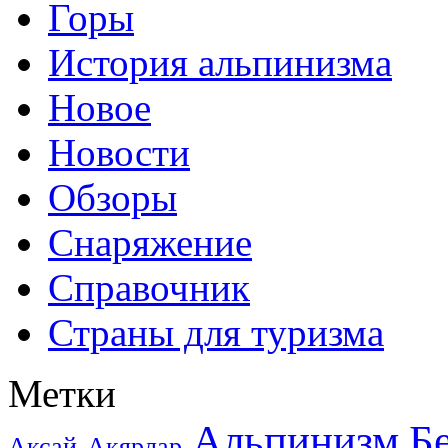
Горы
История альпинизма
Новое
Новости
Обзоры
Снаряжение
Справочник
Страны для туризма
Метки
Альпинизм
Б
Аксай
Акярлар