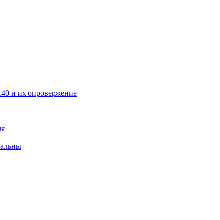
40 и их опровержение
ля
уальны