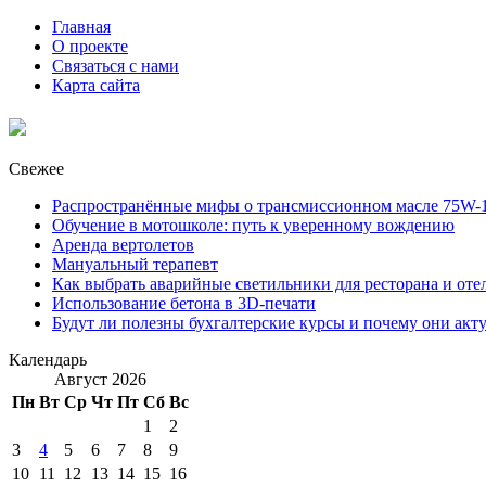
Главная
О проекте
Связаться с нами
Карта сайта
Свежее
Распространённые мифы о трансмиссионном масле 75W-1
Обучение в мотошколе: путь к уверенному вождению
Аренда вертолетов
Мануальный терапевт
Как выбрать аварийные светильники для ресторана и оте
Использование бетона в 3D-печати
Будут ли полезны бухгалтерские курсы и почему они акт
Календарь
Август 2026
Пн
Вт
Ср
Чт
Пт
Сб
Вс
1
2
3
4
5
6
7
8
9
10
11
12
13
14
15
16