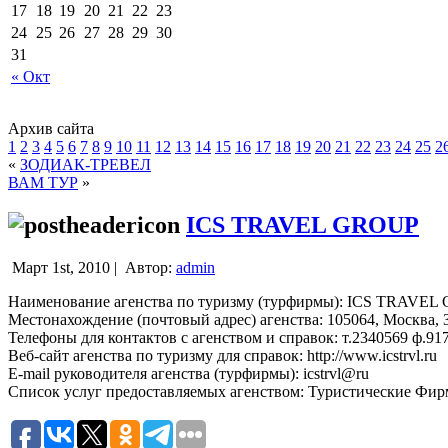
17
18
19
20
21
22
23
24
25
26
27
28
29
30
31
« Окт
Архив сайта
1
2
3
4
5
6
7
8
9
10
11
12
13
14
15
16
17
18
19
20
21
22
23
24
25
2
«
ЗОДИАК-ТРЕВЕЛ
ВАМ ТУР
»
ICS TRAVEL GROUP
Март 1st, 2010 |
Автор:
admin
Наименование агенства по туризму (турфирмы): ICS TRAVE
Местонахождение (почтовый адрес) агенства: 105064, Москва, З
Телефоны для контактов с агенством и справок: т.2340569 ф.91
Веб-сайт агенства по туризму для справок: http://www.icstrvl.ru
E-mail руководителя агенства (турфирмы): icstrvl@ru
Список услуг предоставляемых агенством: Туристические Фи