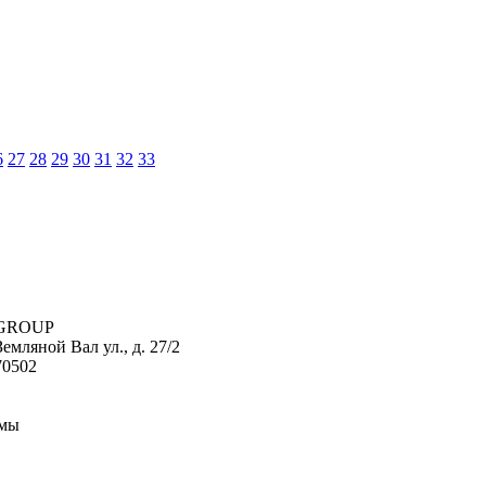
6
27
28
29
30
31
32
33
L GROUP
емляной Вал ул., д. 27/2
70502
рмы