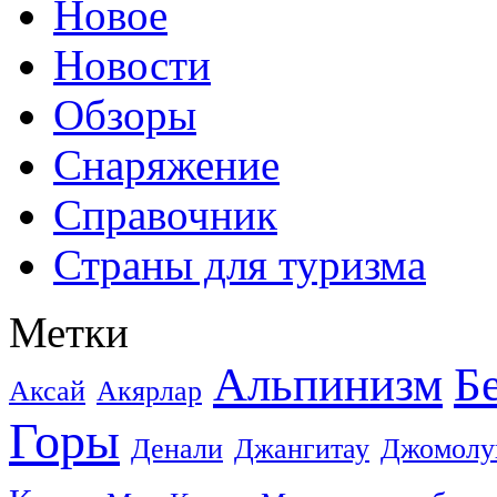
Новое
Новости
Обзоры
Снаряжение
Справочник
Страны для туризма
Метки
Альпинизм
Б
Аксай
Акярлар
Горы
Денали
Джангитау
Джомолу