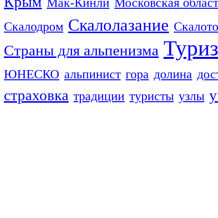
Крым
Мак-Кинли
Московская облас
Скалолазание
Скалодром
Скалот
Тури
Страны для альпенизма
ЮНЕСКО
альпинист
гора
долина
дос
страховка
у
традиции
туристы
узлы