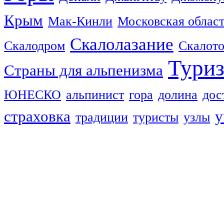
Крым
Мак-Кинли
Московская облас
Скалолазание
Скалодром
Скалот
Тури
Страны для альпенизма
ЮНЕСКО
альпинист
гора
долина
дос
страховка
у
традиции
туристы
узлы