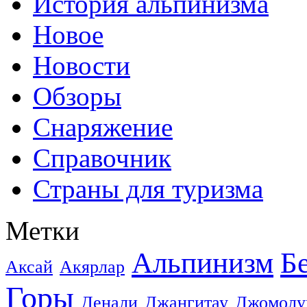
История альпинизма
Новое
Новости
Обзоры
Снаряжение
Справочник
Страны для туризма
Метки
Альпинизм
Б
Аксай
Акярлар
Горы
Денали
Джангитау
Джомолу