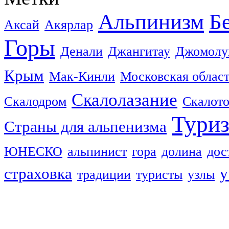
Альпинизм
Б
Аксай
Акярлар
Горы
Денали
Джангитау
Джомолу
Крым
Мак-Кинли
Московская облас
Скалолазание
Скалодром
Скалот
Тури
Страны для альпенизма
ЮНЕСКО
альпинист
гора
долина
дос
страховка
у
традиции
туристы
узлы